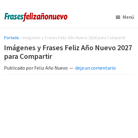
Saltar
Saltar
al
a
Menú
contenido
la
Imágenes
Frases
y
principal
barra
de
Frases
Portada
»
Imágenes y Frases Feliz Año Nuevo 2026 para Compartir
lateral
de
navidad
Imágenes y Frases Feliz Año Nuevo 2027
principal
Feliz
y
para Compartir
Año
Nuevo
año
Publicado por
Feliz Año Nuevo
deja un comentario
nuevo