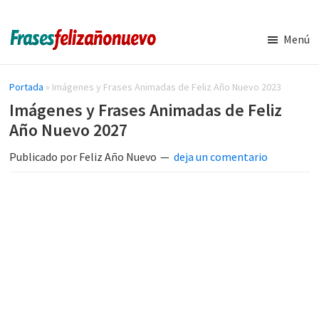
Saltar
Saltar
al
a
Menú
contenido
la
Imágenes
Frases
y
principal
barra
de
Frases
Portada
»
Imágenes y Frases Animadas de Feliz Año Nuevo 2023
lateral
de
navidad
Imágenes y Frases Animadas de Feliz
principal
Feliz
y
Año Nuevo 2027
Año
Nuevo
año
Publicado por
Feliz Año Nuevo
deja un comentario
nuevo