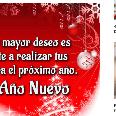
4
D
F
f