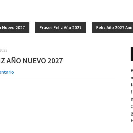
o Nuevo 2027
Frases Feliz Año 2027
Feliz Año 2027 An
2023
LIZ AÑO NUEVO 2027
entario
n
f
f
n
c
g
E