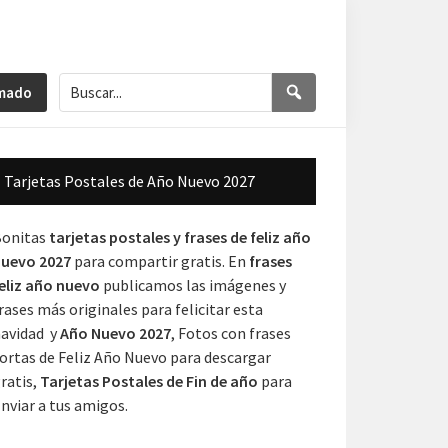
Buscar...
Buscar
imado
Barra
Tarjetas Postales de Año Nuevo 2027
lateral
principal
Bonitas
tarjetas postales y frases de feliz año
uevo 2027
para compartir gratis. En
frases
eliz año nuevo
publicamos las imágenes y
rases más originales para felicitar esta
avidad y
Año Nuevo 2027
, Fotos con frases
ortas de Feliz Año Nuevo para descargar
ratis,
Tarjetas Postales de Fin de año
para
nviar a tus amigos.