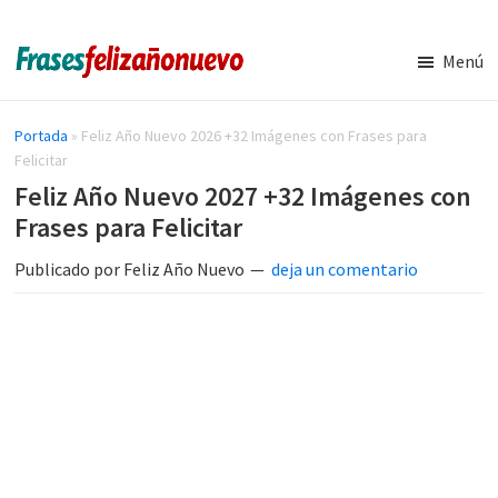
Saltar
Saltar
al
a
Menú
contenido
la
Imágenes
Frases
y
principal
barra
de
Frases
Portada
»
Feliz Año Nuevo 2026 +32 Imágenes con Frases para
lateral
de
navidad
Felicitar
principal
Feliz
Feliz Año Nuevo 2027 +32 Imágenes con
y
Año
Frases para Felicitar
Nuevo
año
nuevo
Publicado por
Feliz Año Nuevo
deja un comentario