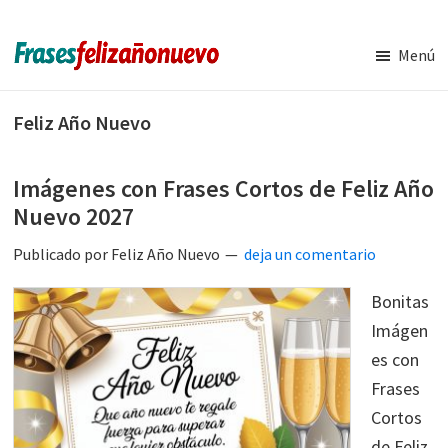
Saltar
Saltar
al
a
Menú
contenido
la
Imágenes
Frases
y
principal
barra
de
Frases
Feliz Año Nuevo
lateral
de
navidad
principal
Feliz
y
Año
Imágenes con Frases Cortos de Feliz Año
Nuevo
año
Nuevo 2027
nuevo
Publicado por
Feliz Año Nuevo
deja un comentario
Bonitas
Imágen
es con
Frases
Cortos
de Feliz