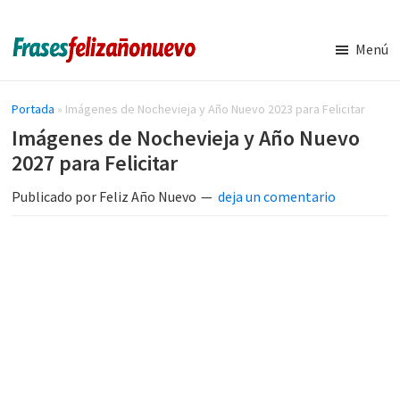
Saltar
Saltar
al
a
Menú
contenido
la
Imágenes
Frases
y
principal
barra
de
Frases
Portada
»
Imágenes de Nochevieja y Año Nuevo 2023 para Felicitar
lateral
de
navidad
Imágenes de Nochevieja y Año Nuevo
principal
Feliz
y
2027 para Felicitar
Año
Nuevo
año
Publicado por
Feliz Año Nuevo
deja un comentario
nuevo