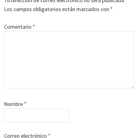
Tu dirección de correo electrónico no será publicada.
lectores
Los campos obligatorios están marcados con
*
Comentario
*
Nombre
*
Correo electrónico
*