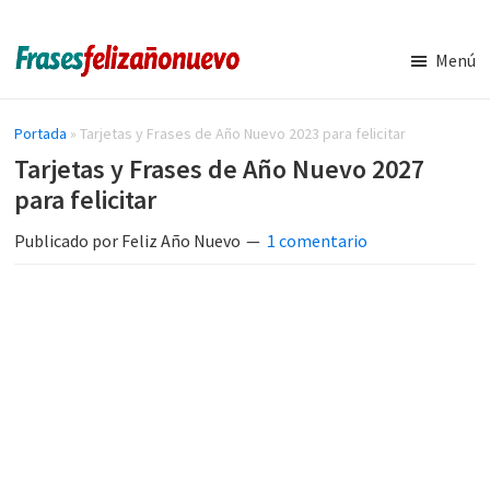
Saltar
Saltar
al
a
Menú
contenido
la
Imágenes
Frases
y
principal
barra
de
Frases
Portada
»
Tarjetas y Frases de Año Nuevo 2023 para felicitar
lateral
de
navidad
Tarjetas y Frases de Año Nuevo 2027
principal
Feliz
y
para felicitar
Año
Nuevo
año
Publicado por
Feliz Año Nuevo
1 comentario
nuevo