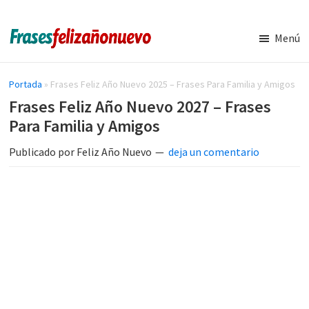
Saltar
Saltar
al
a
Menú
contenido
la
Imágenes
Frases
y
principal
barra
de
Frases
Portada
»
Frases Feliz Año Nuevo 2025 – Frases Para Familia y Amigos
lateral
de
navidad
Frases Feliz Año Nuevo 2027 – Frases
principal
Feliz
y
Para Familia y Amigos
Año
Nuevo
año
Publicado por
Feliz Año Nuevo
deja un comentario
nuevo