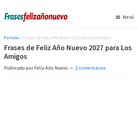
Saltar
Saltar
al
a
Menú
contenido
la
Imágenes
Frases
y
principal
barra
de
Frases
Portada
»
Frases de Feliz Año Nuevo 2023 para Los Amigos
lateral
de
navidad
Frases de Feliz Año Nuevo 2027 para Los
principal
Feliz
y
Amigos
Año
Nuevo
año
Publicado por
Feliz Año Nuevo
2 comentarios
nuevo