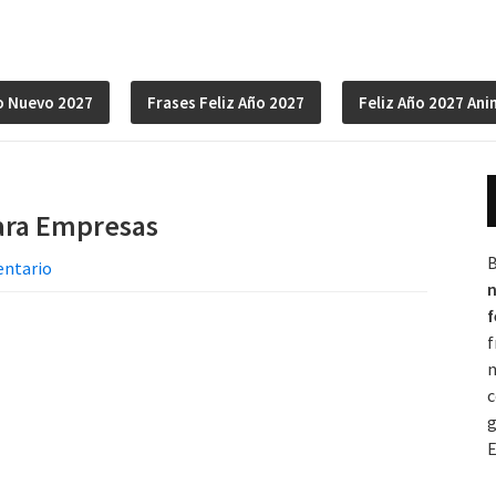
o Nuevo 2027
Frases Feliz Año 2027
Feliz Año 2027 An
ara Empresas
entario
n
f
f
n
c
g
E