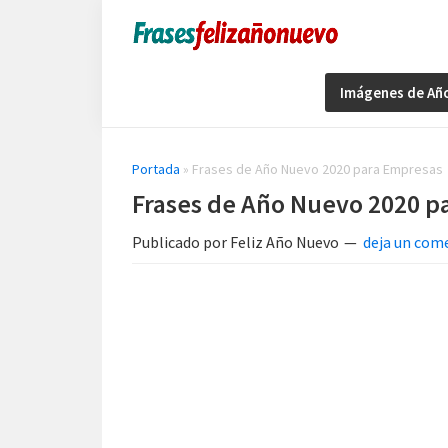
Saltar
Saltar
Saltar
a
al
a
Imágenes
Frases
la
contenido
la
y
Imágenes de Añ
de
Frases
navegación
principal
barra
de
navidad
principal
lateral
Feliz
y
principal
Año
Portada
»
Frases de Año Nuevo 2020 para Empresas
Nuevo
año
Frases de Año Nuevo 2020 p
nuevo
Publicado por
Feliz Año Nuevo
deja un com