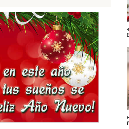
4
D
F
f