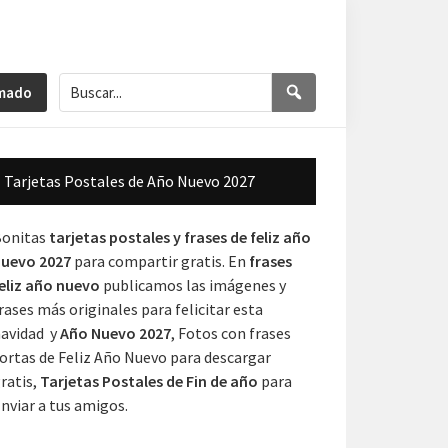
Buscar...
Buscar
imado
Barra
Tarjetas Postales de Año Nuevo 2027
lateral
principal
Bonitas
tarjetas postales y frases de feliz año
uevo 2027
para compartir gratis. En
frases
eliz año nuevo
publicamos las imágenes y
rases más originales para felicitar esta
avidad y
Año Nuevo 2027
, Fotos con frases
ortas de Feliz Año Nuevo para descargar
ratis,
Tarjetas Postales de Fin de año
para
nviar a tus amigos.