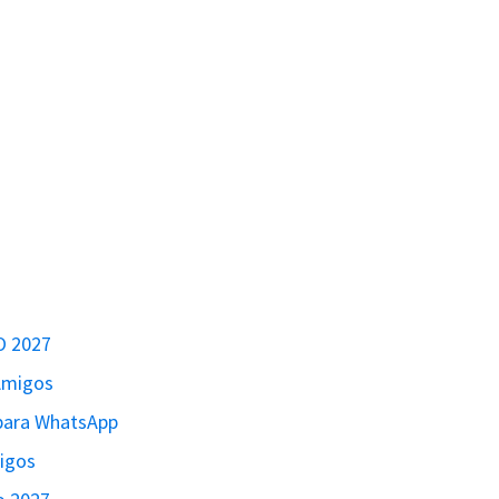
O 2027
 Amigos
para WhatsApp
migos