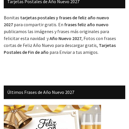
Tarjetas Postales de Año Nuevo 2027
lateral
principal
Bonitas
tarjetas postales y frases de feliz año nuevo
2027
para compartir gratis. En
frases feliz año nuevo
publicamos las imágenes y frases más originales para
felicitar esta navidad y
Año Nuevo 2027
, Fotos con frases
cortas de Feliz Año Nuevo para descargar gratis,
Tarjetas
Postales de Fin de año
para Enviar a tus amigos.
Últimos Frases de Año Nuevo 2027