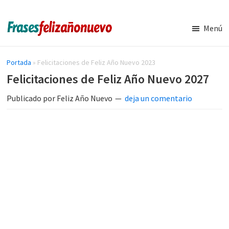
Saltar
Saltar
al
a
Menú
contenido
la
Imágenes
Frases
y
principal
barra
de
Frases
Portada
»
Felicitaciones de Feliz Año Nuevo 2023
lateral
de
navidad
Felicitaciones de Feliz Año Nuevo 2027
principal
Feliz
y
Año
Publicado por
Feliz Año Nuevo
deja un comentario
Nuevo
año
nuevo